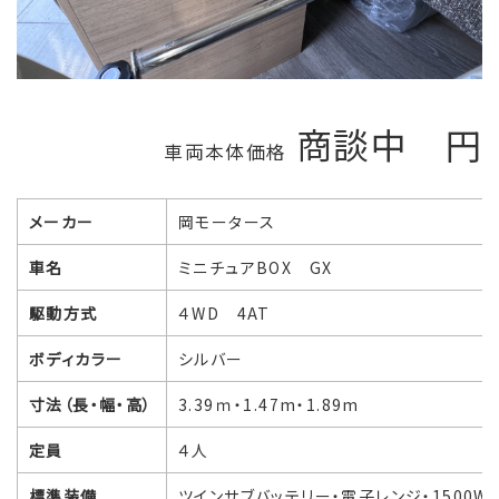
商談中 円
車両本体価格
メーカー
岡モータース
車名
ミニチュアBOX GX
駆動方式
４WD 4AT
ボディカラー
シルバー
寸法（長・幅・高）
3.39ｍ・1.47m・1.89m
定員
４人
標準装備
ツインサブバッテリー・電子レンジ・1500Wイ