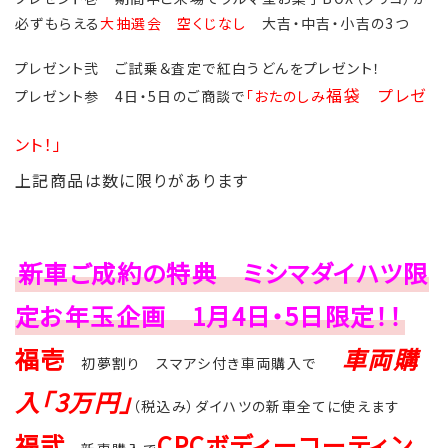
必ずもらえる
大抽選会 空くじなし
大吉・中吉・小吉の3つ
プレゼント弐 ご試乗＆査定で紅白うどんをプレゼント！
福袋 プレゼ
プレゼント参 4日・5日のご商談で
「
おたのしみ
ント！」
上記商品は数に限りがあります
新車ご成約の特典 ミシマダイハツ限
定お年玉企画 1月4日・5日限定！！
福壱
車両購
初夢割り スマアシ付き車両購入で
入「3万円」
（税込み）ダイハツの新車全てに使えます
福弐
CPCボディーコーティン