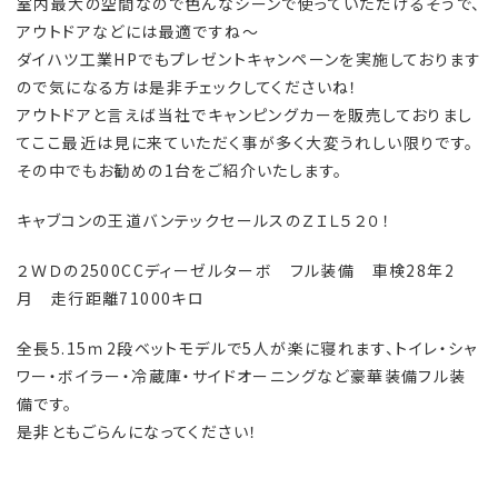
室内最大の空間なので色んなシーンで使っていただけるそうで、
アウトドアなどには最適ですね～
ダイハツ工業HPでもプレゼントキャンペーンを実施しております
ので気になる方は是非チェックしてくださいね！
アウトドアと言えば当社でキャンピングカーを販売しておりまし
てここ最近は見に来ていただく事が多く大変うれしい限りです。
その中でもお勧めの1台をご紹介いたします。
キャブコンの王道バンテックセールスのＺＩＬ５２０！
２ＷＤの2500CCディーゼルターボ フル装備 車検28年2
月 走行距離71000キロ
全長5.15ｍ2段ベットモデルで5人が楽に寝れます、トイレ・シャ
ワー・ボイラー・冷蔵庫・サイドオーニングなど豪華装備フル装
備です。
是非ともごらんになってください！