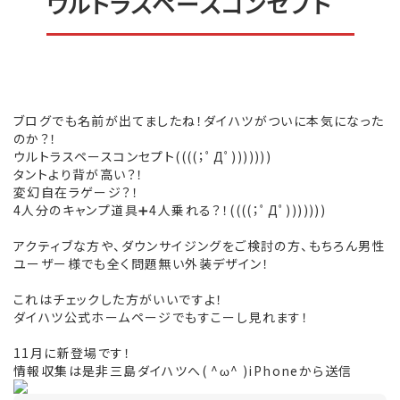
ウルトラスペースコンセプト
ブログでも名前が出てましたね！ダイハツがついに本気になった
のか？！
ウルトラスペースコンセプト((((；ﾟДﾟ)))))))
タントより背が高い？！
変幻自在ラゲージ？！
4人分のキャンプ道具➕4人乗れる？！((((；ﾟДﾟ)))))))
アクティブな方や、ダウンサイジングをご検討の方、もちろん男性
ユーザー様でも全く問題無い外装デザイン！
これはチェックした方がいいですよ！
ダイハツ公式ホームページでもすこーし見れます！
11月に新登場です！
情報収集は是非三島ダイハツへ( ^ω^ )iPhoneから送信