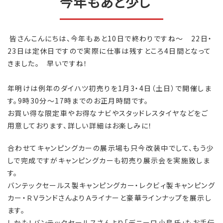
今年もあと少し
皆さんこんにちは、今年もあと10日で終わりですね～ 22日・
23日は定休日ですので実際に仕事は残すところ4日間となって
きました。 早いですね！
年明けは例年のダイハツ初売りを1月3・4日（土日）で開催しま
す。9時30分～17時までのお正月時間です。
お買い得な限定車やお得なナビやスタッドレスタイヤなどをご
用意しております、詳しい詳細はお楽しみに！
合わせてキャンピングカーの展示場も只今改装中でして、もう少
しで完成ですがキャンピングカーも初売り展示会を実施致しま
す。
バンテックセールス製キャンピングカー・レクビィ製キャンピング
カー・ＲＶランドさんよりＡライナーと豪華ラインナップを展示し
ます。
しかも！バンテックセールスさんより「デニーロ小島氏」もお手伝