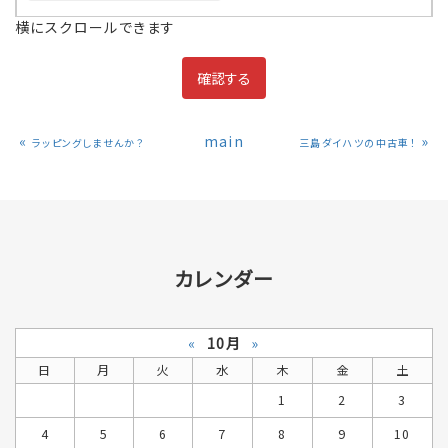
横にスクロールできます
«
main
»
ラッピングしませんか？
三島ダイハツの中古車！
カレンダー
«
10月
»
日
月
火
水
木
金
土
1
2
3
4
5
6
7
8
9
10